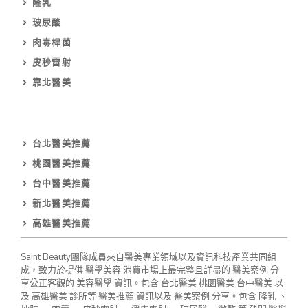
隆乳
玻尿酸
肉毒桿菌
皮秒雷射
靠北醫美
台北醫美推薦
桃園醫美推薦
台中醫美推薦
新北醫美推薦
高雄醫美推薦
Saint Beauty
團隊成員來自醫美專業領域以及資訊科技產業共同組
成，致力於提供
醫學美容
消費市場上最完整且詳盡的
醫美案例
分
享公正客觀的
美容醫學
資訊。包含
台北醫美
桃園醫美
台中醫美
以
及
高雄醫
美 診所等
醫美推薦
資訊以及
醫美案例
分享。包含
隆乳
、