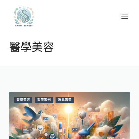
跳
至
選
主
單
要
內
醫學美容
容
醫學美容
醫美案例
靠北醫美