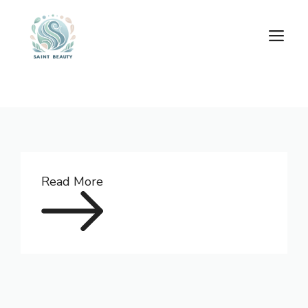
跳
至
選
主
單
要
內
容
Read More