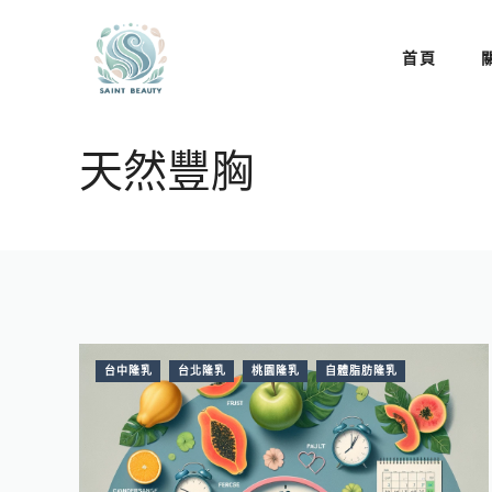
跳
至
首頁
主
要
內
天然豐胸
容
台中隆乳
台北隆乳
桃園隆乳
自體脂肪隆乳