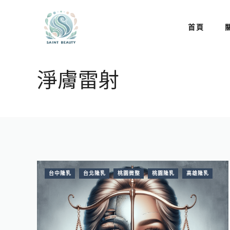
跳
至
首頁
主
要
內
淨膚雷射
容
台中隆乳
台北隆乳
桃園微整
桃園隆乳
高雄隆乳